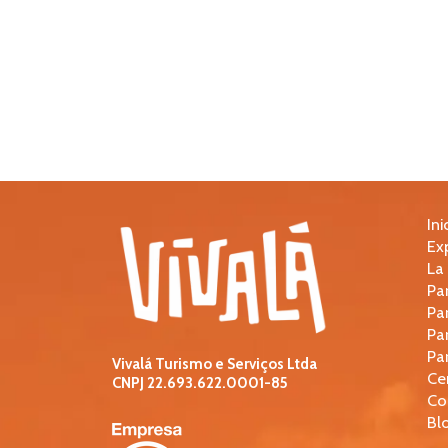
Ini
Ex
La
Pa
Pa
Pa
Pa
Vivalá Turismo e Serviços Ltda
Ce
CNPJ
22.693.622.0001-85
Co
Bl