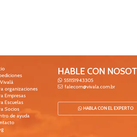
cio
HABLE CON NOSO
pediciones
551151943305
 Vivalá
falecom@vivala.com.br
ra organizaciones
ra Empresas
ra Escuelas
HABLA CON EL EXPERTO
ra Socios
ntro de ayuda
ntacto
og