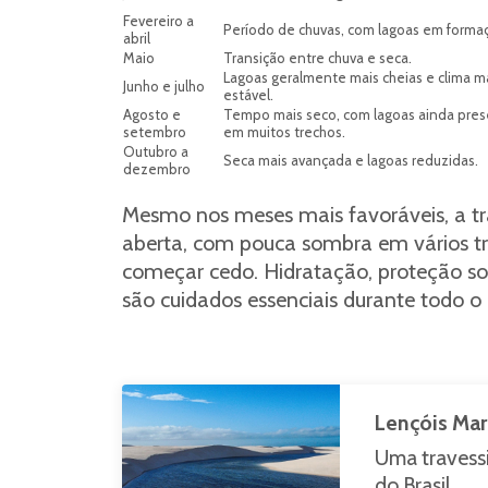
Fevereiro a
Período de chuvas, com lagoas em forma
abril
Maio
Transição entre chuva e seca.
Lagoas geralmente mais cheias e clima m
Junho e julho
estável.
Agosto e
Tempo mais seco, com lagoas ainda pre
setembro
em muitos trechos.
Outubro a
Seca mais avançada e lagoas reduzidas.
dezembro
Mesmo nos meses mais favoráveis, a tr
aberta, com pouca sombra em vários t
começar cedo. Hidratação, proteção sol
são cuidados essenciais durante todo o 
Lençóis Ma
Uma travess
do Brasil