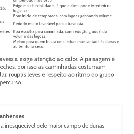
um período mais seco.
Exige mais flexibilidade, já que o clima pode interferir na
ção.
logística.
Bom início de temporada, com lagoas ganhando volume.
ais
Período muito favorável para a travessia.
sentes
Boa escolha para caminhada, com redução gradual do
volume das lagoas.
Melhor para quem busca uma leitura mais voltada às dunas e
ao território seco.
avessia exige atenção ao calor. A paisagem é
rechos, por isso as caminhadas costumam
ar, roupas leves e respeito ao ritmo do grupo
percurso.
ranhenses
ia inesquecível pelo maior campo de dunas