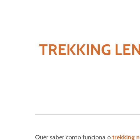
TREKKING LE
Quer saber como funciona o
trekking 