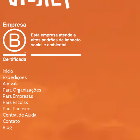
Início
Expedições
A Vivalá
Para Organizações
Para Empresas
Para Escolas
Para Parceiros
Central de Ajuda
Contato
Blog