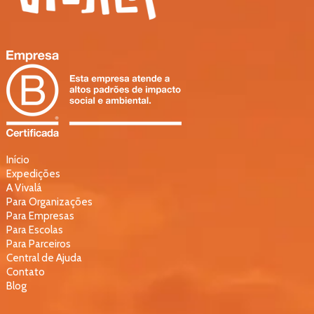
Início
Expedições
A Vivalá
Para Organizações
Para Empresas
Para Escolas
Para Parceiros
Central de Ajuda
Contato
Blog