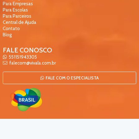
Para Empresas
Para Escolas
Para Parceiros
Central de Ajuda
Contato
Blog
FALE CONOSCO
551151943305
falecom@vivala.com.br
FALE COM O ESPECIALISTA
Vivalá Turismo e Serviços Ltda
|
CNPJ
22.693.622.0001-85